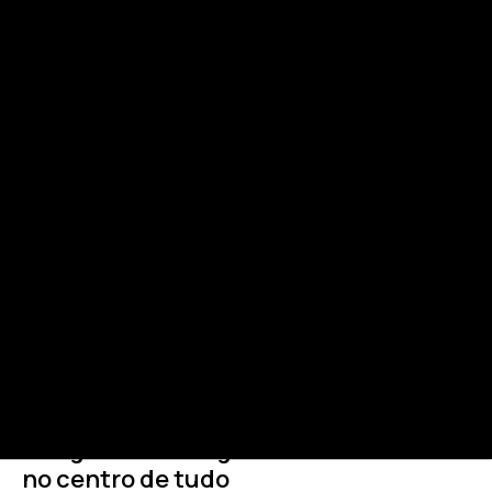
MONDAY, MAY 25
Google Marketing Live 2026: a Gemini
no centro de tudo