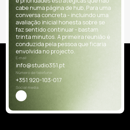
e prioridades estratégicas que não
cabe numa página de hub. Para uma
conversa concreta - incluindo uma
avaliação inicial honesta sobre se
faz sentido continuar - bastam
trinta minutos. A primeira reunião é
conduzida pela pessoa que ficaria
envolvida no projecto.
E-mail
info@studio351.pt
Número de telefone
+351 920-103-017
Social media