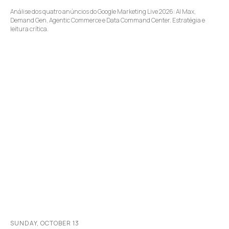
Análise dos quatro anúncios do Google Marketing Live 2026: AI Max,
Demand Gen, Agentic Commerce e Data Command Center. Estratégia e
leitura crítica.
SUNDAY, OCTOBER 13