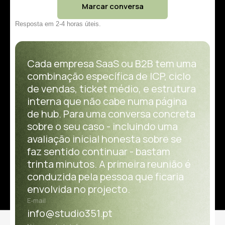
Marcar conversa
Resposta em 2-4 horas úteis.
Cada empresa SaaS ou B2B tem uma
combinação específica de ICP, ciclo
de vendas, ticket médio, e estrutura
interna que não cabe numa página
de hub. Para uma conversa concreta
sobre o seu caso - incluindo uma
avaliação inicial honesta sobre se
faz sentido continuar - bastam
trinta minutos. A primeira reunião é
conduzida pela pessoa que ficaria
envolvida no projecto.
E-mail
info@studio351.pt