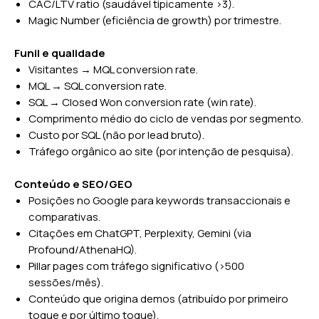
CAC/LTV ratio (saudável tipicamente >3).
Magic Number (eficiência de growth) por trimestre.
Funil e qualidade
Visitantes → MQL conversion rate.
MQL → SQL conversion rate.
SQL → Closed Won conversion rate (win rate).
Comprimento médio do ciclo de vendas por segmento.
Custo por SQL (não por lead bruto).
Tráfego orgânico ao site (por intenção de pesquisa).
Conteúdo e SEO/GEO
Posições no Google para keywords transaccionais e
comparativas.
Citações em ChatGPT, Perplexity, Gemini (via
Profound/AthenaHQ).
Pillar pages com tráfego significativo (>500
sessões/mês).
Conteúdo que origina demos (atribuído por primeiro
toque e por último toque).