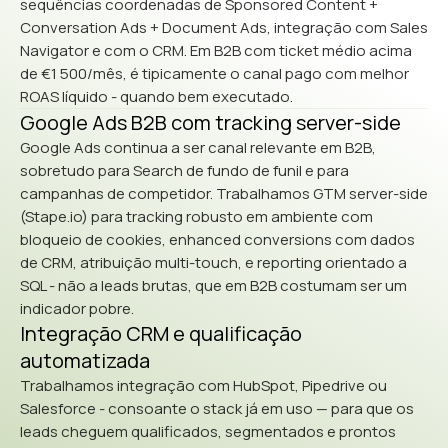
sequências coordenadas de Sponsored Content +
Conversation Ads + Document Ads, integração com Sales
Navigator e com o CRM. Em B2B com ticket médio acima
de €1 500/mês, é tipicamente o canal pago com melhor
ROAS líquido - quando bem executado.
Google Ads B2B com tracking server-side
Google Ads continua a ser canal relevante em B2B,
sobretudo para Search de fundo de funil e para
campanhas de competidor. Trabalhamos GTM server-side
(Stape.io) para tracking robusto em ambiente com
bloqueio de cookies, enhanced conversions com dados
de CRM, atribuição multi-touch, e reporting orientado a
SQL - não a leads brutas, que em B2B costumam ser um
indicador pobre.
Integração CRM e qualificação
automatizada
Trabalhamos integração com HubSpot, Pipedrive ou
Salesforce - consoante o stack já em uso — para que os
leads cheguem qualificados, segmentados e prontos