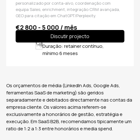
personalizado por conta-alvo, coordenação com
equipa Sales, enrichment, integração CRM avançada,
GEO para citação em ChatGPT/Perplexity.
€2 800 - 5 000 / mês
Discutir projecto
Duração: retainer contínuo,
mínimo 6 meses
Os orçamentos de média (LinkedIn Ads, Google Ads,
ferramentas SaaS de marketing) são geridos
separadamente e debitados directamente nas contas da
empresa cliente. Os valores acima referem-se
exclusivamente a honorários de gestão, estratégia e
execução. Em SaaS B2B, recomendamos tipicamente um
ratio de 1:2 a 1:3 entre honorários e media spend.