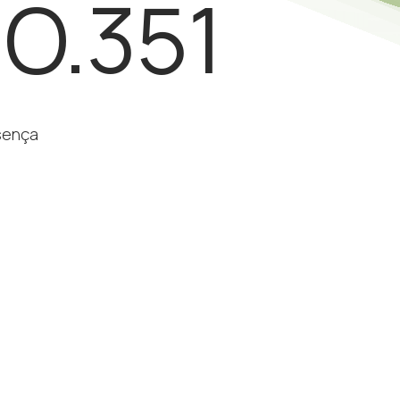
O.351
sença