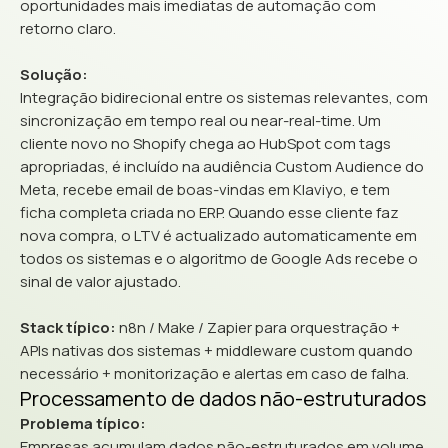
oportunidades mais imediatas de automação com
retorno claro.
Solução:
Integração bidirecional entre os sistemas relevantes, com
sincronização em tempo real ou near-real-time. Um
cliente novo no Shopify chega ao HubSpot com tags
apropriadas, é incluído na audiência Custom Audience do
Meta, recebe email de boas-vindas em Klaviyo, e tem
ficha completa criada no ERP. Quando esse cliente faz
nova compra, o LTV é actualizado automaticamente em
todos os sistemas e o algoritmo de Google Ads recebe o
sinal de valor ajustado.
Stack típico:
n8n / Make / Zapier para orquestração +
APIs nativas dos sistemas + middleware custom quando
necessário + monitorização e alertas em caso de falha.
Processamento de dados não-estruturados
Problema típico:
Empresas acumulam dados não-estruturados em volume