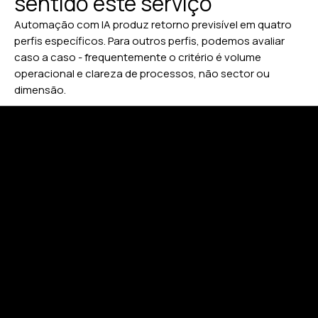
sentido este serviço
Automação com IA produz retorno previsível em quatro
perfis específicos. Para outros perfis, podemos avaliar
caso a caso - frequentemente o critério é volume
operacional e clareza de processos, não sector ou
dimensão.
1. Empresas com volume significativo de tarefas
repetitivas.
Empresas onde uma ou mais equipas
dedicam mais de 20% do tempo a tarefas que seguem
padrões previsíveis - triagem de emails, processamento
de documentos, atendimento de primeira linha,
qualificação de leads, geração de descrições. O retorno é
tipicamente claro: reduzir esse tempo em 50-80% liberta
capacidade significativa.
2. Empresas com sistemas múltiplos que comunicam
mal.
Empresas onde existem múltiplos sistemas (CRM,
ERP, e-commerce, marketing, contabilidade) e os dados