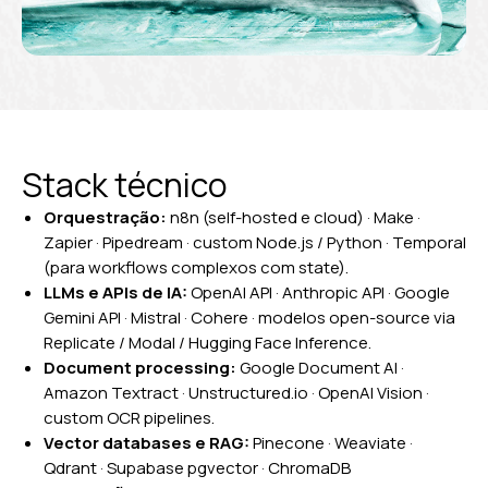
Stack técnico
Orquestração:
n8n (self-hosted e cloud) · Make ·
Zapier · Pipedream · custom Node.js / Python · Temporal
(para workflows complexos com state).
LLMs e APIs de IA:
OpenAI API · Anthropic API · Google
Gemini API · Mistral · Cohere · modelos open-source via
Replicate / Modal / Hugging Face Inference.
Document processing:
Google Document AI ·
Amazon Textract · Unstructured.io · OpenAI Vision ·
custom OCR pipelines.
Vector databases e RAG:
Pinecone · Weaviate ·
Qdrant · Supabase pgvector · ChromaDB