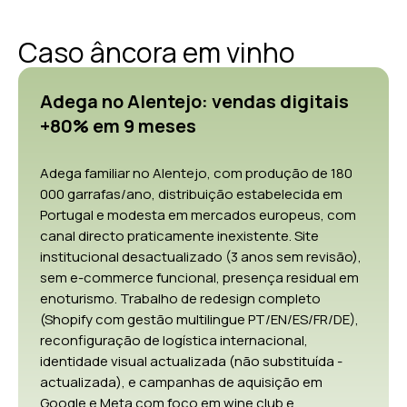
construção ou expansão.
Caso âncora em vinho
Para que perfis o método NÃO é ideal
Em alguns casos, recomendamos não contratar. Adegas
exclusivamente focadas em distribuição B2B (sem
Adega no Alentejo: vendas digitais
ambição de canal directo nem de enoturismo) costumam
+80% em 9 meses
ser melhor servidas por agências especializadas em B2B
alimentar e em trade shows do que por marketing digital
integrado. Adegas em fase muito inicial (sem produto
Adega familiar no Alentejo, com produção de 180
consolidado, sem identidade clarificada, sem volume
000 garrafas/ano, distribuição estabelecida em
mínimo para sustentar e-commerce) costumam
Portugal e modesta em mercados europeus, com
beneficiar mais de consultoria estratégica pontual.
canal directo praticamente inexistente. Site
Wineries com modelo exclusivamente local (venda em
institucional desactualizado (3 anos sem revisão),
loja própria à quinta, sem ambição online) raramente
sem e-commerce funcional, presença residual em
justificam retainer mensal.
enoturismo. Trabalho de redesign completo
(Shopify com gestão multilingue PT/EN/ES/FR/DE),
reconfiguração de logística internacional,
identidade visual actualizada (não substituída -
actualizada), e campanhas de aquisição em
Google e Meta com foco em wine club e