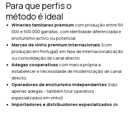
AOV (valor médio de encomenda), LTV (valor de vida
Para que perfis o
do cliente).
método é ideal
Aquisição e funil
Wineries familiares premium
com produção entre 50
Tráfego ao site por idioma e mercado.
000 e 500 000 garrafas, com identidade diferenciada e
Conversão e-commerce por dispositivo.
enoturismo activo ou potencial.
Conversão visita-ao-site → agendamento enoturismo.
Marcas de vinho premium internacionais
(com
Custo por aquisição (CAC) por canal.
produção em Portugal) em fase de internacionalização
Citações em wine media e em pesquisa generativa.
ou consolidação de canal directo.
Adegas cooperativas
com marca própria a
Enoturismo e fidelização
estabelecer e necessidade de modernização de canal
Volume de visitas mensais por tipo (prova, almoço,
directo.
evento, hospedagem).
Operadores de enoturismo independentes
(não
Taxa de conversão visitante → comprador online
apenas adegas - também tour operators
subsequente.
especializados em vinho).
Renovação de wine club (taxa de churn anual).
Importadores e distribuidores especializados
de
NPS e sentimento qualitativo.
vinho português noutros mercados (sobretudo Suíça,
EUA, Reino Unido).
Wine clubs e plataformas de subscrição
em fase de