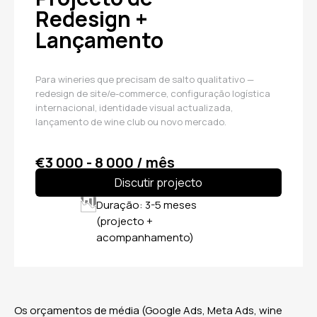
Redesign +
Lançamento
Para wineries que precisam de salto qualitativo —
redesign de site/e-commerce, configuração logística
internacional, identidade visual actualizada,
lançamento de wine club ou novo mercado.
€3 000 - 8 000 / mês
Discutir projecto
Duração: 3-5 meses
(projecto +
acompanhamento)
Os orçamentos de média (Google Ads, Meta Ads, wine