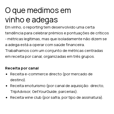
em mercados ocasionais.
O que medimos em
Wine club
: Recharge, Bold Subscriptions, Stripe Billing.
Booking enoturismo
: TripAdvisor Experiences,
vinho e adegas
GetYourGuide, Viator, Bookingkit, Regiondo.
Em vinho, o reporting tem desenvolvido uma certa
CRM
: HubSpot, Mailchimp (para integração com e-
tendência para celebrar prémios e pontuações de críticos
commerce).
- métricas legítimas, mas que isoladamente não dizem se
SEO/GEO
: Ahrefs, Semrush, Screaming Frog, Profound.
a adega está a operar com saúde financeira.
PPC
: Google Ads, Meta Ads, anúncios em wine media
Trabalhamos com um conjunto de métricas centradas
especializada.
em receita por canal, organizadas em três grupos.
Email
: Klaviyo (preferido para e-commerce), Mailchimp,
Brevo.
Receita por canal
Receita e-commerce directo (por mercado de
destino).
Receita enoturismo (por canal de aquisição: directo,
TripAdvisor, GetYourGuide, parcerias).
Receita wine club (por safra, por tipo de assinatura).
Receita de distribuição (acompanhada mas não
optimizada por nós - função do export manager).