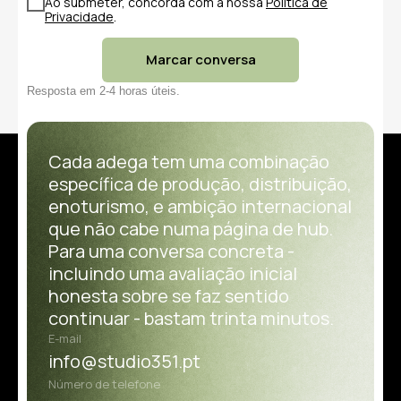
Ao submeter, concorda com a nossa
Política de
Privacidade
.
Marcar conversa
Resposta em 2-4 horas úteis.
Cada adega tem uma combinação
específica de produção, distribuição,
enoturismo, e ambição internacional
que não cabe numa página de hub.
Para uma conversa concreta -
incluindo uma avaliação inicial
honesta sobre se faz sentido
continuar - bastam trinta minutos.
E-mail
info@studio351.pt
Número de telefone