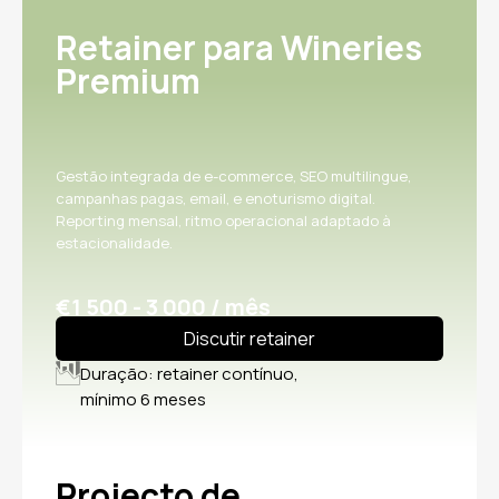
Retainer para Wineries
Premium
Gestão integrada de e-commerce, SEO multilingue,
campanhas pagas, email, e enoturismo digital.
Reporting mensal, ritmo operacional adaptado à
estacionalidade.
€1 500 - 3 000 / mês
Discutir retainer
Duração: retainer contínuo,
mínimo 6 meses
Projecto de