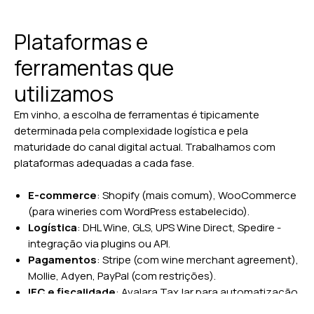
Plataformas e
ferramentas que
utilizamos
Em vinho, a escolha de ferramentas é tipicamente
determinada pela complexidade logística e pela
maturidade do canal digital actual. Trabalhamos com
plataformas adequadas a cada fase.
E-commerce
: Shopify (mais comum), WooCommerce
(para wineries com WordPress estabelecido).
Logística
: DHL Wine, GLS, UPS Wine Direct, Spedire -
integração via plugins ou API.
Pagamentos
: Stripe (com wine merchant agreement),
Mollie, Adyen, PayPal (com restrições).
IEC e fiscalidade
: Avalara TaxJar para automatização
internacional (mercados volumosos), gestão manual