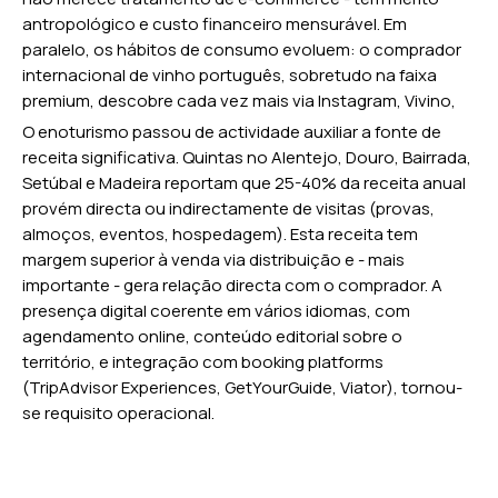
antropológico e custo financeiro mensurável. Em
paralelo, os hábitos de consumo evoluem: o comprador
internacional de vinho português, sobretudo na faixa
premium, descobre cada vez mais via Instagram, Vivino,
plataformas de wine club, e - desde 2024 - pesquisa
O enoturismo passou de actividade auxiliar a fonte de
generativa.
receita significativa. Quintas no Alentejo, Douro, Bairrada,
Setúbal e Madeira reportam que 25-40% da receita anual
provém directa ou indirectamente de visitas (provas,
almoços, eventos, hospedagem). Esta receita tem
margem superior à venda via distribuição e - mais
importante - gera relação directa com o comprador. A
presença digital coerente em vários idiomas, com
agendamento online, conteúdo editorial sobre o
território, e integração com booking platforms
(TripAdvisor Experiences, GetYourGuide, Viator), tornou-
se requisito operacional.