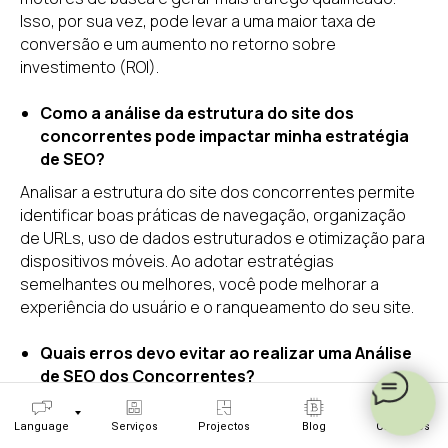
Isso, por sua vez, pode levar a uma maior taxa de
conversão e um aumento no retorno sobre
investimento (ROI).
Como a análise da estrutura do site dos
concorrentes pode impactar minha estratégia
de SEO?
Analisar a estrutura do site dos concorrentes permite
identificar boas práticas de navegação, organização
de URLs, uso de dados estruturados e otimização para
dispositivos móveis. Ao adotar estratégias
semelhantes ou melhores, você pode melhorar a
experiência do usuário e o ranqueamento do seu site.
Quais erros devo evitar ao realizar uma Análise
de SEO dos Concorrentes?
Alguns erros a evitar incluem:
Language
Serviços
Projectos
Blog
Contactos
Concentrar-se somente nos concorrentes diretos e